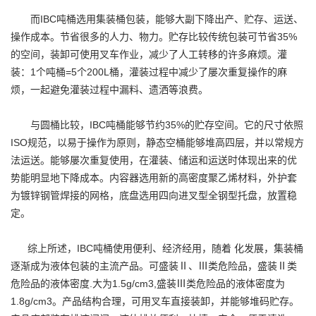
而IBC吨桶选用集装桶包装，能够大副下降出产、贮存、运送、
联系我们
操作成本。节省很多的人力、物力。贮存比较传统包装可节省35%
的空间，装卸可使用叉车作业，减少了人工转移的许多麻烦。灌
装：1个吨桶=5个200L桶，灌装过程中减少了屡次重复操作的麻
烦，一起避免灌装过程中漏料、遗洒等浪费。
与圆桶比较，IBC吨桶能够节约35%的贮存空间。它的尺寸依照
ISO规范，以易于操作为原则，静态空桶能够堆高四层，并以常规方
法运送。能够屡次重复使用，在灌装、储运和运送时体现出来的优
势能明显地下降成本。内容器选用新的高密度聚乙烯材料，外护套
为镀锌钢管焊接的网格，底盘选用四向进叉型全钢型托盘，放置稳
定。
综上所述，IBC吨桶使用便利、经济经用，随着 化发展，集装桶
逐渐成为液体包装的主流产品。可盛装Ⅱ、Ⅲ类危险品，盛装Ⅱ类
危险品的液体密度.大为1.5g/cm3,盛装Ⅲ类危险品的液体密度为
1.8g/cm3。产品结构合理，可用叉车直接装卸，并能够堆码贮存。