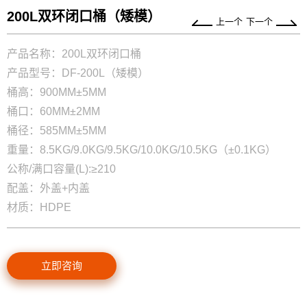
200L双环闭口桶（矮模）
上一个
下一个
产品名称：200L双环闭口桶
产品型号：DF-200L（矮模）
桶高：900MM±5MM
桶口：60MM±2MM
桶径：585MM±5MM
重量：8.5KG/9.0KG/9.5KG/10.0KG/10.5KG（±0.1KG）
公称/满口容量(L):≥210
配盖：外盖+内盖
材质：HDPE
立即咨询